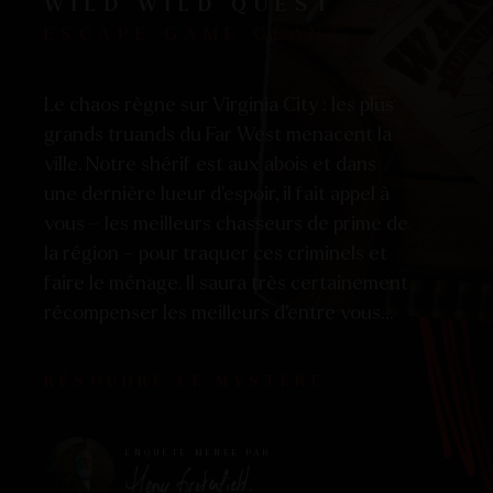
WILD WILD QUEST
ESCAPE GAME GÉANT
Le chaos règne sur Virginia City : les plus
grands truands du Far West menacent la
ville. Notre shérif est aux abois et dans
une dernière lueur d’espoir, il fait appel à
vous – les meilleurs chasseurs de prime de
la région – pour traquer ces criminels et
faire le ménage. Il saura très certainement
récompenser les meilleurs d’entre vous…
RÉSOUDRE CE MYSTÈRE
ENQUÊTE MENÉE PAR