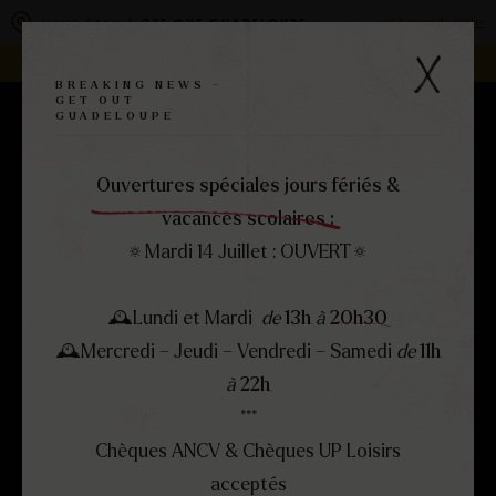
Panneau de gestion des cookies
Changer de centre
VOUS ÊTES À
GET OUT GUADELOUPE
REJOIGNEZ LA FAMILLE -
DEVENEZ FRANCHISÉ !
BREAKING NEWS -
GET OUT
GUADELOUPE
RÉSERVEZ
MENU
FERMER
Ouvertures spéciales jours fériés &
vacances scolaires :
🔅Mardi 14 Juillet : OUVERT🔅
🕰Lundi et Mardi
de
13h
à
20h30
🕰Mercredi – Jeudi – Vendredi – Samedi
de
11h
à
22h
***
Chèques ANCV & Chèques UP Loisirs
acceptés