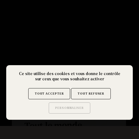
Ce site utilise des cookies et vous donne le contrôle
sur ceux que vous souhaitez activer
TOUT ACCEPTER
TOUT REFUSER
BREAKING NEWS - GET OUT
PERSONNALISER
GUADELOUPE
Saurez-vous trouver
les secrets de ce site ?
Tout le monde
joue, même