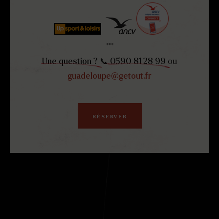
***
Une question ?
📞
0590 81 28 99
ou
guadeloupe@getout.fr
RÉSERVER