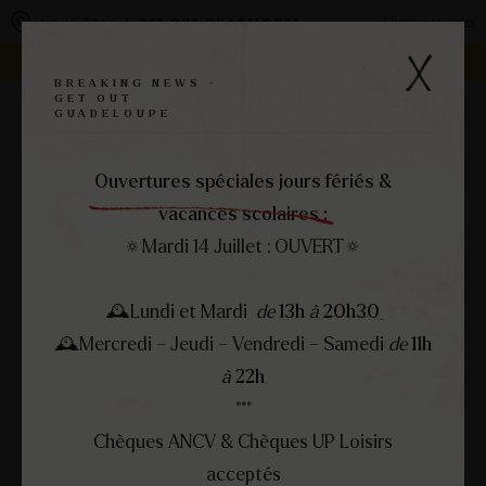
Panneau de gestion des cookies
Changer de centre
VOUS ÊTES À
GET OUT GUADELOUPE
REJOIGNEZ LA FAMILLE -
DEVENEZ FRANCHISÉ !
BREAKING NEWS -
GET OUT
GUADELOUPE
RÉSERVEZ
MENU
FERMER
Ouvertures spéciales jours fériés &
vacances scolaires :
🔅Mardi 14 Juillet : OUVERT🔅
🕰Lundi et Mardi
de
13h
à
20h30
🕰Mercredi – Jeudi – Vendredi – Samedi
de
11h
à
22h
***
Chèques ANCV & Chèques UP Loisirs
acceptés