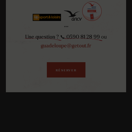
***
Une question ?
📞
0590 81 28 99
ou
guadeloupe@getout.fr
RÉSERVER