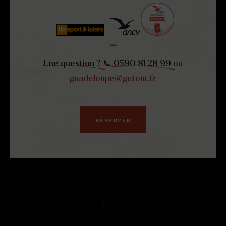
***
Une question ?
📞
0590 81 28 99
ou
guadeloupe@getout.fr
RÉSERVER