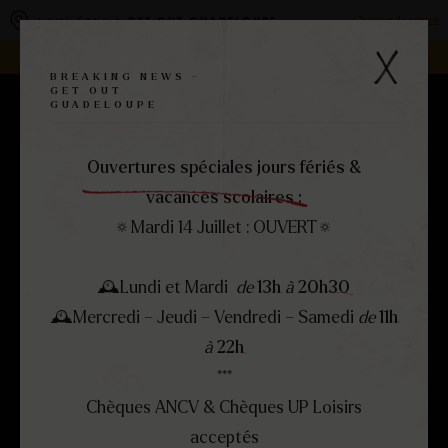
Panneau de gestion des cookies
Changer de centre
VOUS ÊTES À
GET OUT GUADELOUPE
REJOIGNEZ LA FAMILLE -
DEVENEZ FRANCHISÉ !
BREAKING NEWS -
GET OUT
GUADELOUPE
RÉSERVEZ
MENU
FERMER
Ouvertures spéciales jours fériés &
vacances scolaires :
🔅Mardi 14 Juillet : OUVERT🔅
🕰Lundi et Mardi
de
13h
à
20h30
🕰Mercredi – Jeudi – Vendredi – Samedi
de
11h
à
22h
***
Chèques ANCV & Chèques UP Loisirs
acceptés