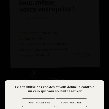
joue, même
votre entreprise !
12 JANVIER 2021
Cohésion, esprit de groupe,
communication…
Vous allez voir : notre escape game
Get Out Guadeloupe est taillé pour
votre team building !
Ce site utilise des cookies et vous donne le contrôle
sur ceux que vous souhaitez activer
KIDS
GET OUT
TOUT ACCEPTER
TOUT REFUSER