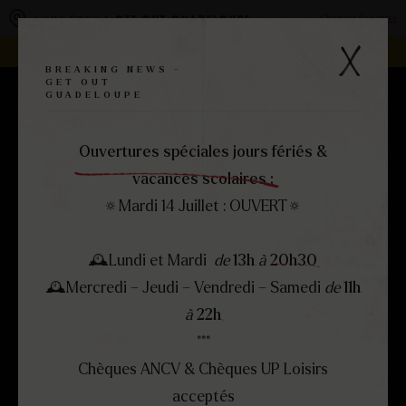
Panneau de gestion des cookies
Changer de centre
VOUS ÊTES À
GET OUT GUADELOUPE
REJOIGNEZ LA FAMILLE -
DEVENEZ FRANCHISÉ !
BREAKING NEWS -
GET OUT
GUADELOUPE
RÉSERVEZ
MENU
FERMER
Ouvertures spéciales jours fériés &
vacances scolaires :
🔅Mardi 14 Juillet : OUVERT🔅
🕰Lundi et Mardi
de
13h
à
20h30
🕰Mercredi – Jeudi – Vendredi – Samedi
de
11h
à
22h
***
Chèques ANCV & Chèques UP Loisirs
acceptés