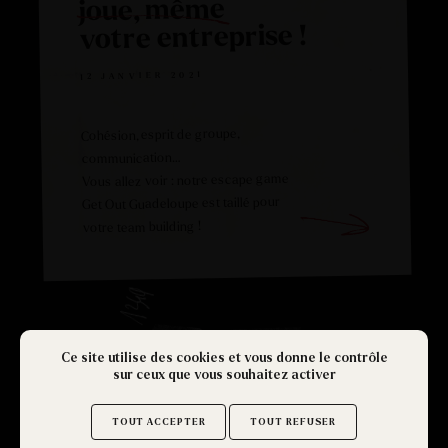
joue, même
votre entreprise !
12 JANVIER 2021
Cohésion, esprit de groupe,
communication…
Vous allez voir : notre escape game
Get Out Guadeloupe est taillé pour
votre team building !
Ce site utilise des cookies et vous donne le contrôle
sur ceux que vous souhaitez activer
KIDS
GET OUT
TOUT ACCEPTER
TOUT REFUSER