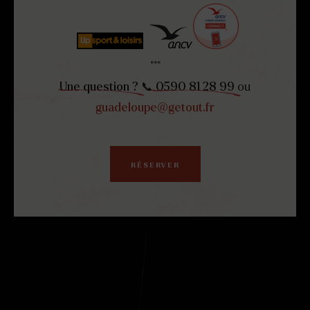
***
Une question ?
📞
0590 81 28 99
ou
guadeloupe@getout.fr
RÉSERVER